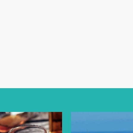
sées pour le traitement de votre
de votre visite du site web, et pour
olitique de confidentialité
.