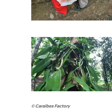
Adulte
Détail
*
Enfant
Date souhaitée
JE
Entreprise à visiter
© Caraïbes Factory
Contact référent du groupe