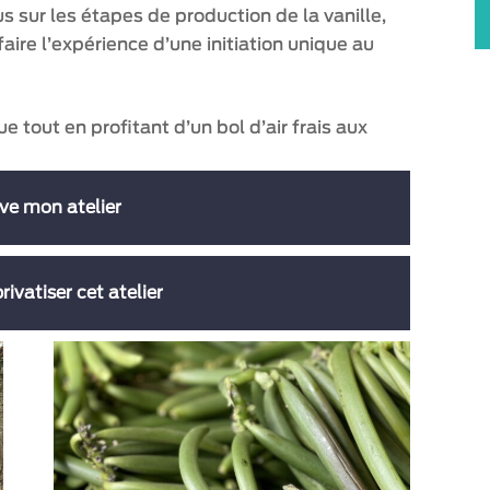
 sur les étapes de production de la vanille,
aire l’expérience d’une initiation unique au
ue tout en profitant d’un bol d’air frais aux
rve mon atelier
rivatiser cet atelier
outellier au coeur de la forêt domaniale de
de 8 participants
ur privatiser un atelier.
les limites d’âge imposées.