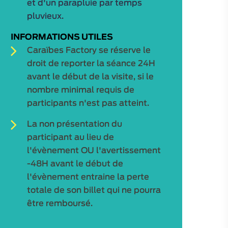
et d'un parapluie par temps
pluvieux.
INFORMATIONS UTILES
Caraïbes Factory se réserve le
droit de reporter la séance 24H
avant le début de la visite, si le
nombre minimal requis de
participants n'est pas atteint.
La non présentation du
participant au lieu de
l'évènement OU l'avertissement
-48H avant le début de
l'évènement entraine la perte
totale de son billet qui ne pourra
être remboursé.