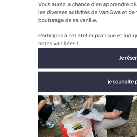
Vous aurez la chance d’en apprendre plus
les diverses activités de VaniGwa et de f
bouturage de sa vanille.
Participez à cet atelier pratique et ludiq
notes vanillées !
Je rése
Plage
16
€
–
31
€
je souhaite p
de
prix :
16 €
Venez découvrir la vanille de Cedric C
Un minimum 
à
Sainte Rose.
est nécessaire po
31 €
Personnes
Veillez à respecter 