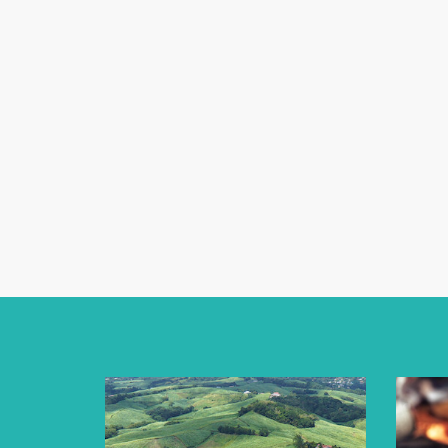
Vos données personnelles seront utili
commande, vous accompagner au cours 
d'autres raisons décrites dans notre
P