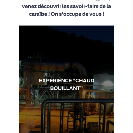
venez découvrir les savoir-faire de la
caraïbe ! On s’occupe de vous !
EXPÉRIENCE “CHAUD
BOUILLANT”
85
€
Aucune
note
pour
le