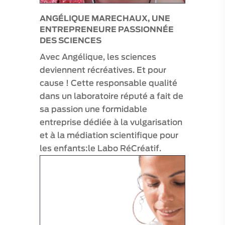
ANGÉLIQUE MARECHAUX, UNE
ENTREPRENEURE PASSIONNÉE
65
€
DES SCIENCES
Aucune
note
Avec Angélique, les sciences
pour
deviennent récréatives. Et pour
le
moment
cause ! Cette responsable qualité
dans un laboratoire réputé a fait de
sa passion une formidable
entreprise dédiée à la vulgarisation
et à la médiation scientifique pour
les enfants:le Labo RéCréatif.
EXPÉRIENCE “EOLIENNES &
MICRO-MERVEILLES”