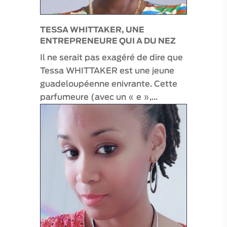
EXPÉRIENCE “AÏCHI”
TESSA WHITTAKER, UNE
ENTREPRENEURE QUI A DU NEZ
Il ne serait pas exagéré de dire que
160
€
Tessa WHITTAKER est une jeune
Aucune
note
guadeloupéenne enivrante. Cette
Expérience culinaire et ancestrale à
pour
Marie-Galante
parfumeure (avec un « e »,…
le
moment
EXPÉRIENCE “GEO’TERRE”