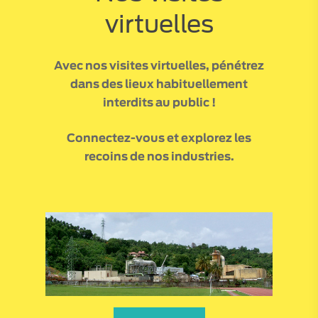
virtuelles
Avec nos visites virtuelles, pénétrez
dans des lieux habituellement
EXPÉRIENCE “ET QUE CA
interdits au public !
ÇHAUFFE”
Connectez-vous et explorez les
70
€
recoins de nos industries.
Aucune
note
VISITES / ATELIERS
pour
le
moment
EXPÉRIENCES
VISITES VIRTUELLE
ESPACE PRO