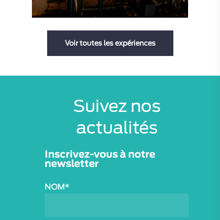
moment
Voir toutes les expériences
Suivez nos
EXPÉRIENCE “AH, RHUM !”
actualités
Inscrivez-vous à notre
160
€
newsletter
Aucune
note
pour
NOM*
le
moment