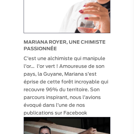
65
€
Aucune
note
pour
le
moment
MARIANA ROYER, UNE CHIMISTE
PASSIONNÉE
C’est une alchimiste qui manipule
l’or… l’or vert ! Amoureuse de son
pays, la Guyane, Mariana s’est
éprise de cette forêt incroyable qui
recouvre 96% du territoire. Son
parcours inspirant, nous l’avions
évoqué dans l’une de nos
publications sur Facebook