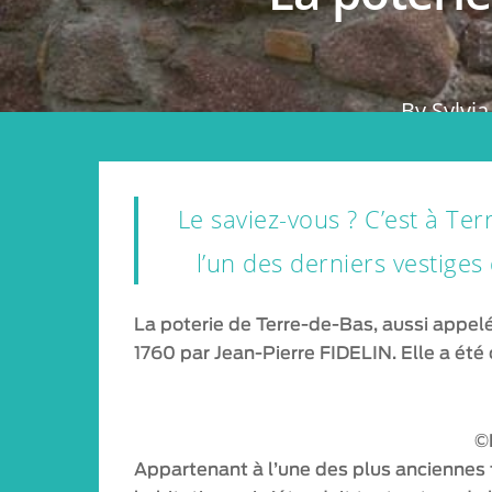
By
Sylvi
Le saviez-vous ? C’est à Ter
l’un des derniers vestiges 
La poterie de Terre-de-Bas, aussi appelé
1760 par Jean-Pierre FIDELIN. Elle a ét
©
Appartenant à l’une des plus anciennes f