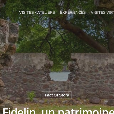
VISITES / ATELIERS
EXPÉRIENCES
VISITES VI
Fact Of Story
 Fidelin, un patrimoine