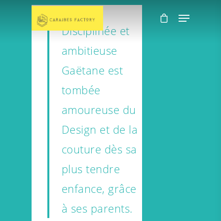
Disciplinée et
ambitieuse
Gaëtane est
tombée
amoureuse du
Design et de la
couture dès sa
plus tendre
enfance, grâce
à ses parents.