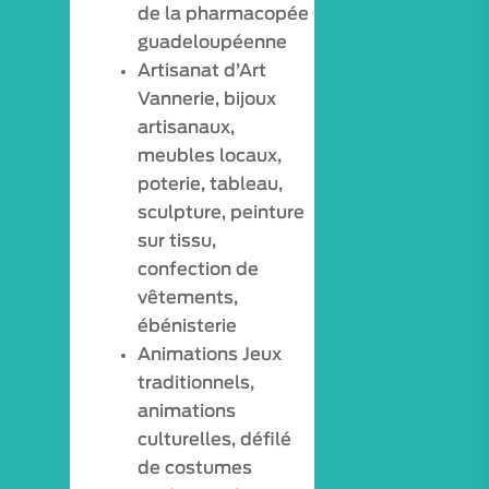
de la pharmacopée
guadeloupéenne
Artisanat d’Art
Vannerie, bijoux
artisanaux,
meubles locaux,
poterie, tableau,
sculpture, peinture
sur tissu,
confection de
vêtements,
ébénisterie
VISITES / ATELIERS
Animations Jeux
EXPÉRIENCES
traditionnels,
animations
VISITES VIRTUELLE
culturelles, défilé
de costumes
ESPACE PRO