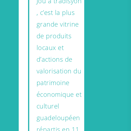
Jou a tradisyon
, c’est la plus
grande vitrine
de produits
locaux et
d’actions de
valorisation du
patrimoine
économique et
culturel
guadeloupéen
répartis en 11