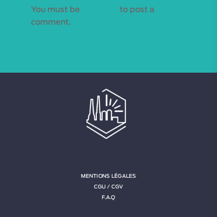
You must be
logged in
to post a
comment.
MENTIONS LÉGALES
CGU / CGV
F.A.Q