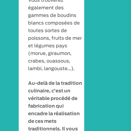
Vous trouverez
également des
gammes de boudins
blancs composées de
toutes sortes de
poissons, fruits de mer
et légumes pays
(morue, giraumon,
crabes, ouassous,
lambi, langouste…).
Au-delà de la tradition
culinaire, c’est un
véritable procédé de
fabrication qui
encadre la réalisation
de ces mets
traditionnels. Il vous