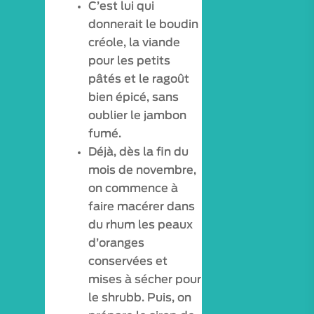
C’est lui qui
donnerait le boudin
créole, la viande
pour les petits
VISITES / ATELIERS
pâtés et le ragoût
EXPÉRIENCES
bien épicé, sans
oublier le jambon
VISITES VIRTUELLE
fumé.
Déjà, dès la fin du
ESPACE PRO
mois de novembre,
MON COMPTE
on commence à
faire macérer dans
du rhum les peaux
d’oranges
conservées et
mises à sécher pour
le shrubb. Puis, on