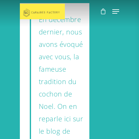
En décembre
dernier, nous
avons évoqué
avec vous, la
fameuse
tradition du
cochon de
Noel. On en
reparle ici sur
le blog de