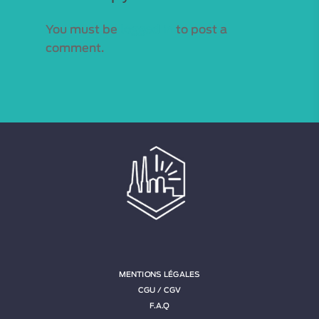
You must be
logged in
to post a
comment.
MENTIONS LÉGALES
CGU / CGV
F.A.Q