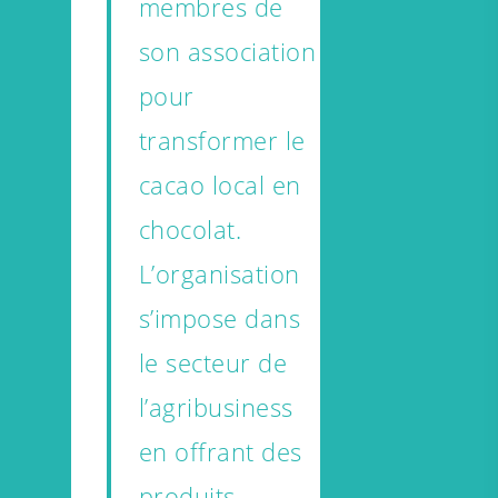
membres de
son association
pour
transformer le
cacao local en
chocolat.
L’organisation
s’impose dans
le secteur de
l’agribusiness
en offrant des
produits