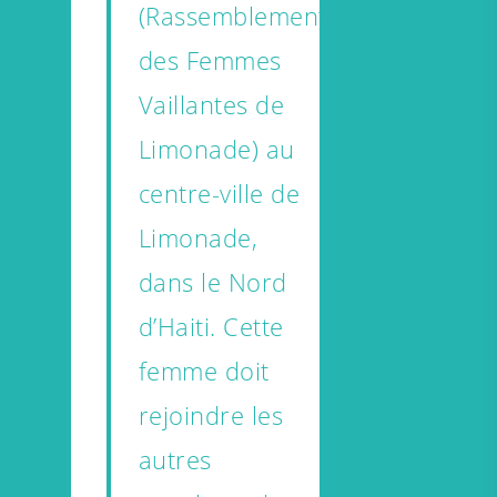
(Rassemblement
des Femmes
Vaillantes de
Limonade) au
centre-ville de
Limonade,
dans le Nord
d’Haiti. Cette
femme doit
rejoindre les
autres