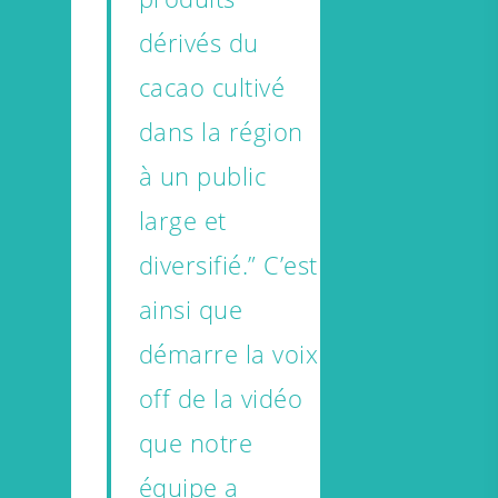
dérivés du
cacao cultivé
dans la région
à un public
large et
diversifié.” C’est
ainsi que
démarre la voix
off de la vidéo
que notre
équipe a