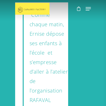
“Comme
chaque matin,
Ernise dépose
ses enfants à
l’école et
s’empresse
d’aller à l’atelier
de
l’organisation
RAFAVAL